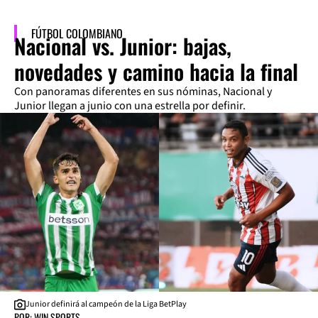
FÚTBOL COLOMBIANO
Nacional vs. Junior: bajas,
novedades y camino hacia la final
Con panoramas diferentes en sus nóminas, Nacional y
Junior llegan a junio con una estrella por definir.
Junior definirá al campeón de la Liga BetPlay
POR: WIN SPORTS