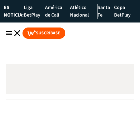
ES
Liga
América
Atlético
Santa
Copa
NOTICIA:
BetPlay
de Cali
Nacional
Fe
BetPlay
SUSCRÍBASE