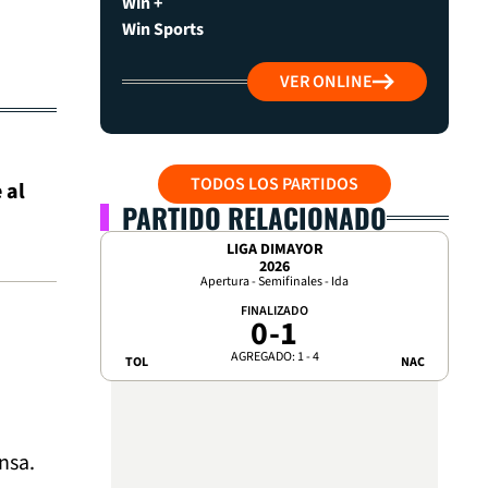
Win +
Win Sports
VER ONLINE
TODOS LOS PARTIDOS
 al
PARTIDO RELACIONADO
LIGA DIMAYOR
2026
Apertura - Semifinales - Ida
FINALIZADO
0
-
1
AGREGADO: 1 - 4
TOL
NAC
nsa.