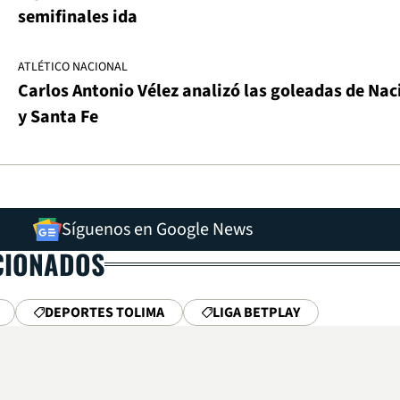
semifinales ida
ATLÉTICO NACIONAL
Carlos Antonio Vélez analizó las goleadas de Nac
y Santa Fe
Síguenos en Google News
CIONADOS
DEPORTES TOLIMA
LIGA BETPLAY