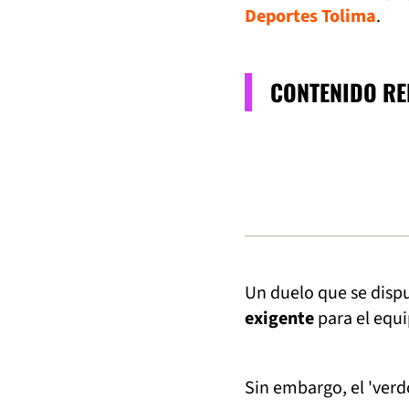
Deportes Tolima
.
CONTENIDO R
Un duelo que se dispu
exigente
para el equi
Sin embargo, el 'verd