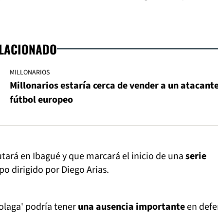
ELACIONADO
MILLONARIOS
Millonarios estaría cerca de vender a un atacante
fútbol europeo
tará en Ibagué y que marcará el inicio de una
serie
po dirigido por Diego Arias.
olaga' podría tener
una ausencia importante
en defe