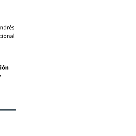
Andrés
cional
ión
y