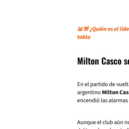
📊🚨 ¿Quién es el líde
tabla
Milton Casco s
En el partido de vuelt
argentino
Milton Cas
encendió las alarmas
Aunque el club aún n