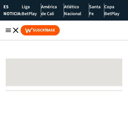
ES
Liga
América
Atlético
Santa
Copa
NOTICIA:
BetPlay
de Cali
Nacional
Fe
BetPlay
SUSCRÍBASE