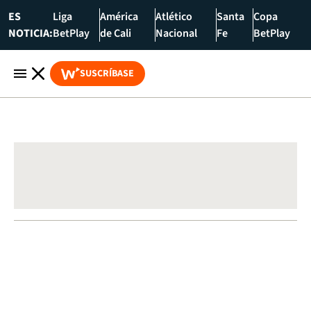
ES
Liga
América
Atlético
Santa
Copa
NOTICIA:
BetPlay
de Cali
Nacional
Fe
BetPlay
SUSCRÍBASE