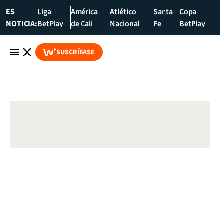
ES
Liga
América
Atlético
Santa
Copa
NOTICIA:
BetPlay
de Cali
Nacional
Fe
BetPlay
SUSCRÍBASE