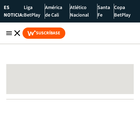
ES
Liga
América
Atlético
Santa
Copa
NOTICIA:
BetPlay
de Cali
Nacional
Fe
BetPlay
SUSCRÍBASE