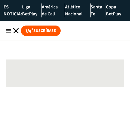
ES
Liga
América
Atlético
Santa
Copa
NOTICIA:
BetPlay
de Cali
Nacional
Fe
BetPlay
SUSCRÍBASE