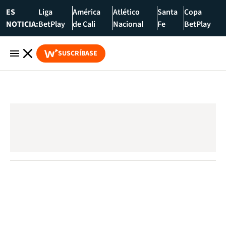
ES
Liga
América
Atlético
Santa
Copa
NOTICIA:
BetPlay
de Cali
Nacional
Fe
BetPlay
SUSCRÍBASE