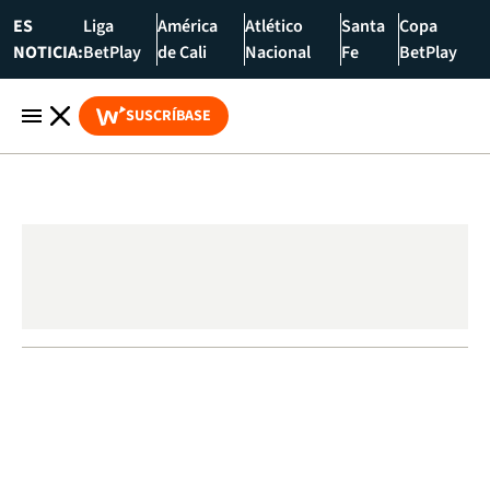
ES
Liga
América
Atlético
Santa
Copa
NOTICIA:
BetPlay
de Cali
Nacional
Fe
BetPlay
SUSCRÍBASE