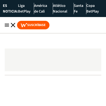
ES
Liga
América
Atlético
Santa
Copa
NOTICIA:
BetPlay
de Cali
Nacional
Fe
BetPlay
SUSCRÍBASE