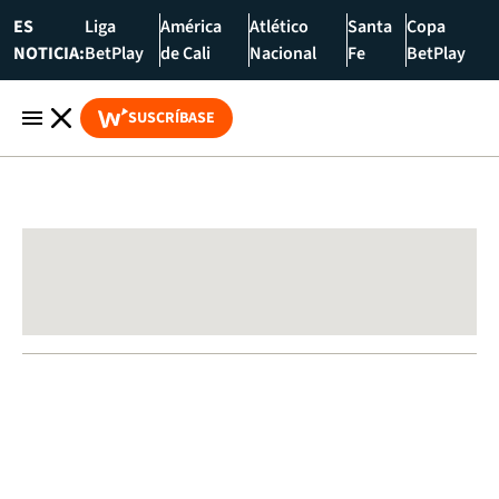
ES
Liga
América
Atlético
Santa
Copa
NOTICIA:
BetPlay
de Cali
Nacional
Fe
BetPlay
SUSCRÍBASE