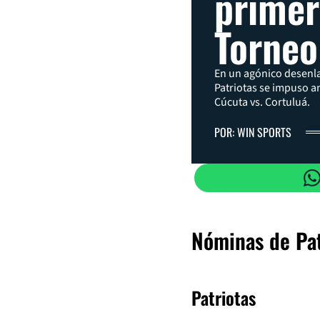
primer 
Torneo
En un agónico desenla
Patriotas se impuso an
Cúcuta vs. Cortuluá.
POR: WIN SPORTS
Nóminas de Pat
Patriotas