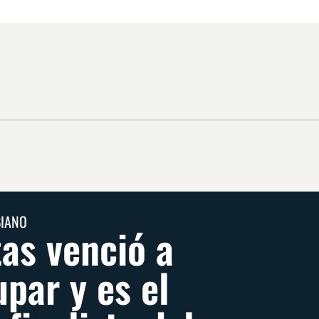
BIANO
tas venció a
upar y es el