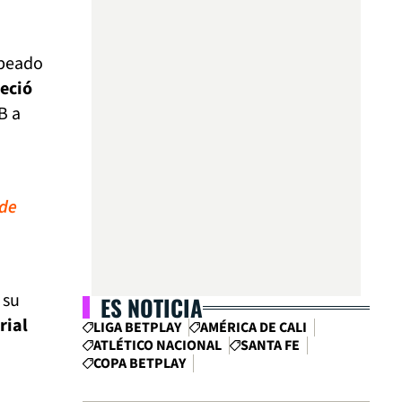
mbeado
eció
B a
 de
 su
ES NOTICIA
rial
LIGA BETPLAY
AMÉRICA DE CALI
ATLÉTICO NACIONAL
SANTA FE
COPA BETPLAY