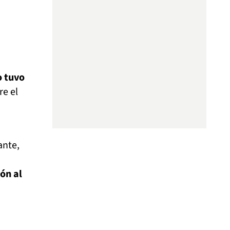
o tuvo
re el
ante,
ón al