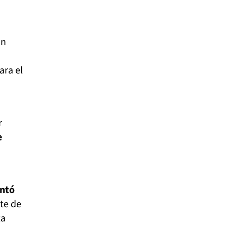
án
ara el
r
e
ontó
te de
ta