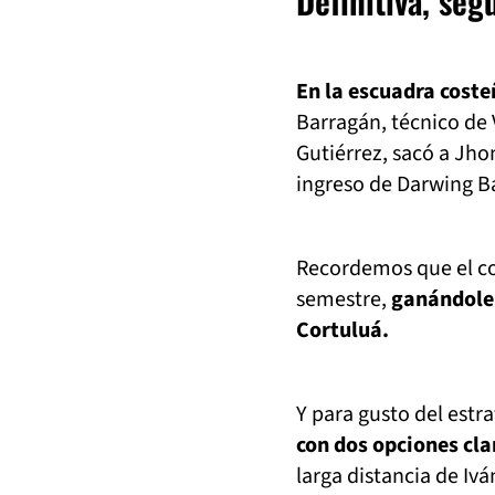
Definitiva, se
En la escuadra coste
Barragán, técnico de
Gutiérrez, sacó a Jho
ingreso de Darwing B
Recordemos que el con
semestre,
ganándole 
Cortuluá.
Y para gusto del est
con dos opciones cla
larga distancia de I