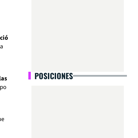
ició
La
POSICIONES
las
upo
ue