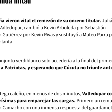
gunda mitad
ña vieron vital el remezón de su onceno titular.
Juli
 Valledupar, cambió a Kevin Arboleda por Sebastián
n Gutiérrez por Kevin Rivas y sustituyó a Mateo Parra p
alanta.
junto verdiblanco solo accedería a la final del prime
a Patriotas, y esperando que Cúcuta no triunfe ant
ratega caleño, en menos de dos minutos,
Valledupar c
rísimas para emparejar las cargas.
Primero un rema
ván Camacho con una inmensa respuesta del guardame