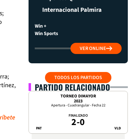
Internacional Palmira
s;
o
Win +
Win Sports
VER ONLINE
rra;
TODOS LOS PARTIDOS
tínez,
PARTIDO RELACIONADO
TORNEO DIMAYOR
2023
Apertura - Cuadrangular - Fecha 22
FINALIZADO
ríbete
2
-
0
PAT
VLD