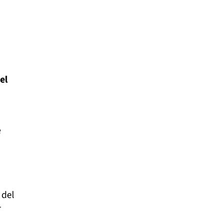
el
e
 del
r