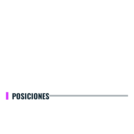
POSICIONES