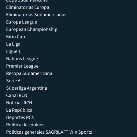
Eliminatorias Europa
Eliminatorias Sudamericanas
Europa League
European Championship
Kirin Cup
La Liga
Ligue 1
Nations League
Premier League
Recopa Sudamericana
Serie A
Súperliga Argentina
Canal RCN
Noticias RCN
La República
Deportes RCN
Política de cookies
Políticas generales SAGRILAFT Win Sports