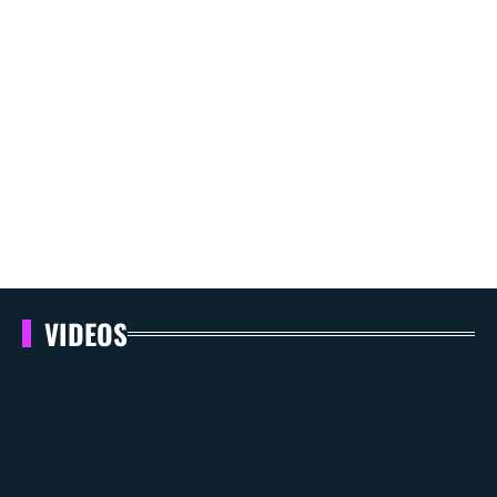
VIDEOS