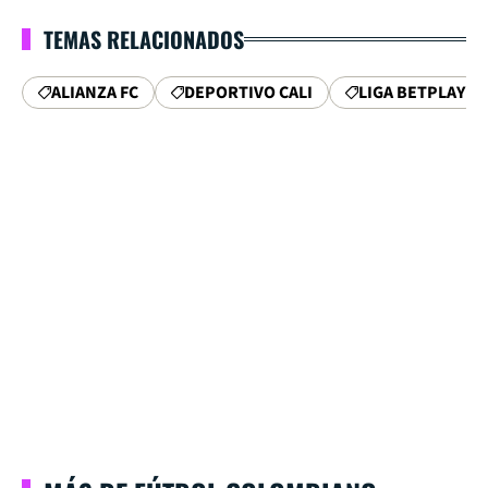
TEMAS RELACIONADOS
ALIANZA FC
DEPORTIVO CALI
LIGA BETPLAY