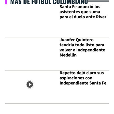
MÁS DE FÚTBOL COLOMBIANO
Santa Fe anunció los
asistentes que suma
para el duelo ante River
Juanfer Quintero
tendría todo listo para
volver a Independiente
Medellín
Repetto dejó claro sus
aspiraciones con
Independiente Santa Fe