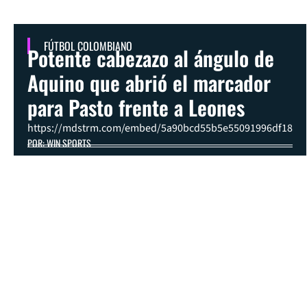
FÚTBOL COLOMBIANO
Potente cabezazo al ángulo de
Aquino que abrió el marcador
para Pasto frente a Leones
https://mdstrm.com/embed/5a90bcd55b5e55091996df18
POR: WIN SPORTS