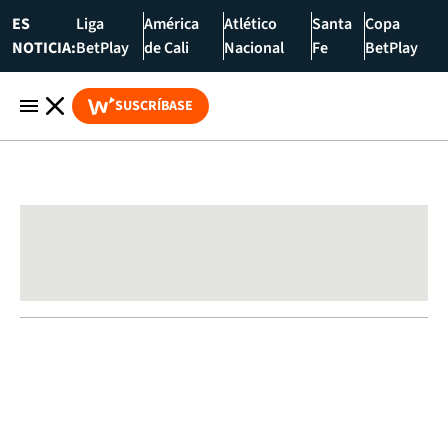
ES
Liga
América
Atlético
Santa
Copa
NOTICIA:
BetPlay
de Cali
Nacional
Fe
BetPlay
SUSCRÍBASE