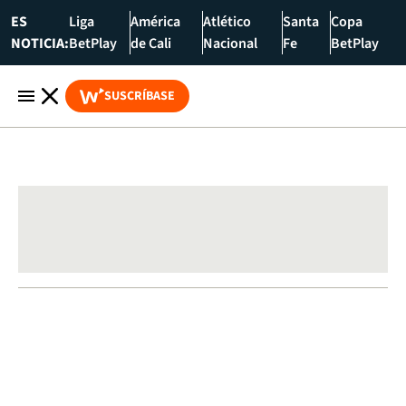
ES
Liga
América
Atlético
Santa
Copa
NOTICIA:
BetPlay
de Cali
Nacional
Fe
BetPlay
SUSCRÍBASE