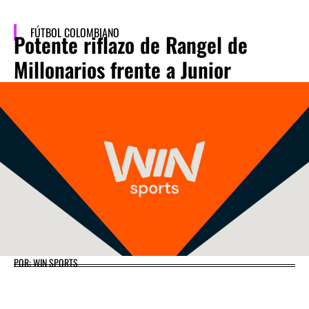
FÚTBOL COLOMBIANO
Potente riflazo de Rangel de
Millonarios frente a Junior
POR: WIN SPORTS