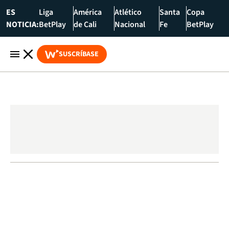
ES
Liga
América
Atlético
Santa
Copa
NOTICIA:
BetPlay
de Cali
Nacional
Fe
BetPlay
SUSCRÍBASE