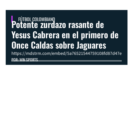
FÚTBOL COLOMBIANO
Potente zurdazo rasante de
Yesus Cabrera en el primero de
Once Caldas sobre Jaguares
https://mdstrm.com/embed/5a76521544759108fd87d47e
POR: WIN SPORTS