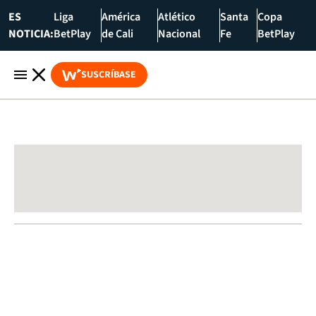
ES
Liga
América
Atlético
Santa
Copa
NOTICIA:
BetPlay
de Cali
Nacional
Fe
BetPlay
SUSCRÍBASE