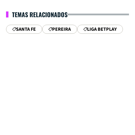
TEMAS RELACIONADOS
SANTA FE
PEREIRA
LIGA BETPLAY