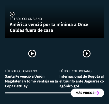
FÚTBOL COLOMBIANO
América venció por la mínima a Once
Caldas fuera de casa
FÚTBOL COLOMBIANO
FÚTBOL COLOMBIANO
Santa Fe venció a Unión
Internacional de Bogotá abra
Magdalena y tomó ventaja en la
el triunfo ante Jaguares con
Copa BetPlay
agónico gol
MÁS VIDEOS