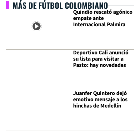
MÁS DE FÚTBOL COLOMBIANO
Quindío rescató agónico
empate ante
Internacional Palmira
Deportivo Cali anunció
su lista para visitar a
Pasto: hay novedades
Juanfer Quintero dejó
emotivo mensaje a los
hinchas de Medellín