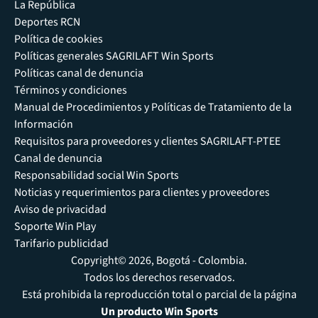
La República
Deportes RCN
Política de cookies
Políticas generales SAGRILAFT Win Sports
Políticas canal de denuncia
Términos y condiciones
Manual de Procedimientos y Políticas de Tratamiento de la
Información
Requisitos para proveedores y clientes SAGRILAFT-PTEE
Canal de denuncia
Responsabilidad social Win Sports
Noticias y requerimientos para clientes y proveedores
Aviso de privacidad
Soporte Win Play
Tarifario publicidad
Copyright© 2026, Bogotá - Colombia.
Todos los derechos reservados.
Está prohibida la reproducción total o parcial de la página
Un producto Win Sports