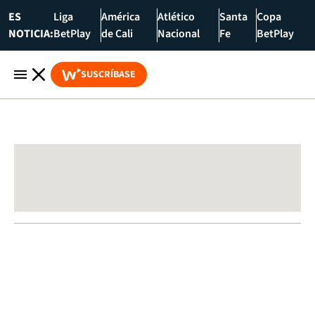
ES
Liga
América
Atlético
Santa
Copa
NOTICIA:
BetPlay
de Cali
Nacional
Fe
BetPlay
SUSCRÍBASE