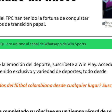
el FPC han tenido la fortuna de conquistar
Rober
s de transición papal.
Vizz
Quiero unirme al canal de WhatsApp de Win Sports
de la emoción del deporte, suscríbete a Win Play. Acced
tenido exclusivo y variedad de deportes, todo desde
idos del fútbol colombiano desde cualquier lugar? Susc
ha completado su cónclave en un tiempo récord de so