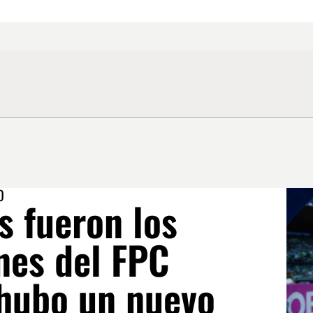
O
s fueron los
es del FPC
hubo un nuevo