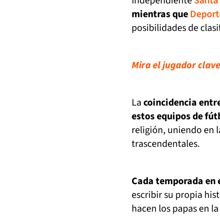
Independiente
Santa
mientras que
Deporti
posibilidades de clasi
Mira el jugador clav
La
coincidencia entr
estos equipos de fút
religión, uniendo en l
trascendentales.
Cada temporada en e
escribir su propia his
hacen los papas en la h