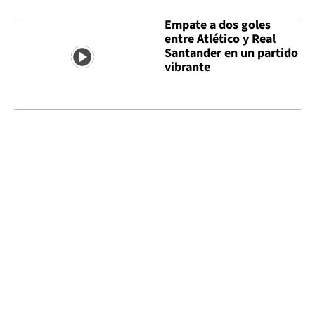
Empate a dos goles
entre Atlético y Real
Santander en un partido
vibrante