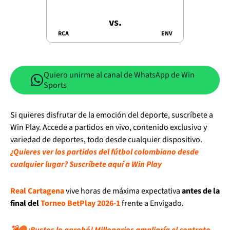
vs.
RCA
ENV
Quiero unirme al canal de WhatsApp de Win
Sports
Si quieres disfrutar de la emoción del deporte, suscríbete a
Win Play. Accede a partidos en vivo, contenido exclusivo y
variedad de deportes, todo desde cualquier dispositivo.
¿Quieres ver los partidos del fútbol colombiano desde
cualquier lugar? Suscríbete aquí a Win Play
Real Cartagena
vive horas de máxima expectativa
antes de la
final del
Torneo BetPlay 2026-1
frente a Envigado.