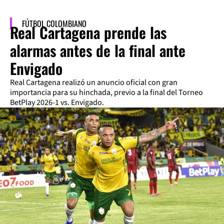
FÚTBOL COLOMBIANO
Real Cartagena prende las
alarmas antes de la final ante
Envigado
Real Cartagena realizó un anuncio oficial con gran
importancia para su hinchada, previo a la final del Torneo
BetPlay 2026-1 vs. Envigado.