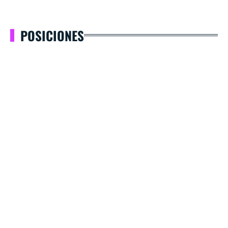
POSICIONES