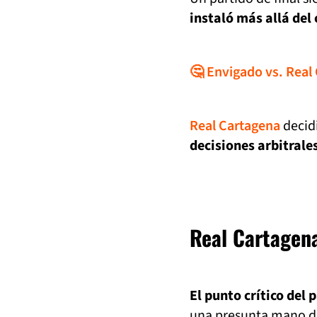
instaló más allá de
🤔 Envigado vs. Real 
Real Cartagena
decidi
decisiones arbitrale
Real Cartagena
El punto crítico del 
una presunta mano de