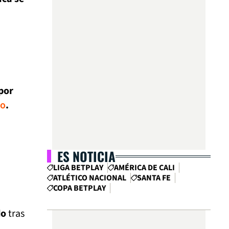
 por
do
.
ES NOTICIA
LIGA BETPLAY
AMÉRICA DE CALI
ATLÉTICO NACIONAL
SANTA FE
COPA BETPLAY
do
tras