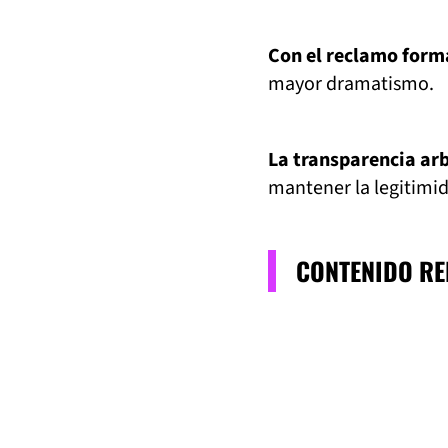
Con el reclamo forma
mayor dramatismo.
La transparencia arb
mantener la legitimid
CONTENIDO R