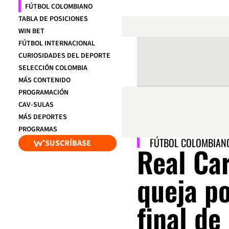
FÚTBOL COLOMBIANO
TABLA DE POSICIONES
WIN BET
FÚTBOL INTERNACIONAL
CURIOSIDADES DEL DEPORTE
SELECCIÓN COLOMBIA
MÁS CONTENIDO
PROGRAMACIÓN
CAV-SULAS
MÁS DEPORTES
PROGRAMAS
FÚTBOL COLOMBIAN
SUSCRÍBASE
Real Ca
queja po
final de