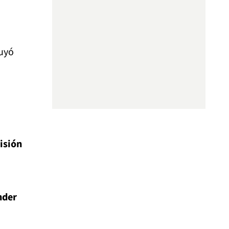
luyó
isión
nder