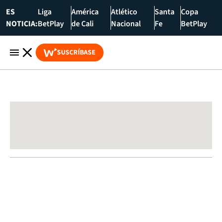
ES
Liga
América
Atlético
Santa
Copa
NOTICIA:
BetPlay
de Cali
Nacional
Fe
BetPlay
SUSCRÍBASE