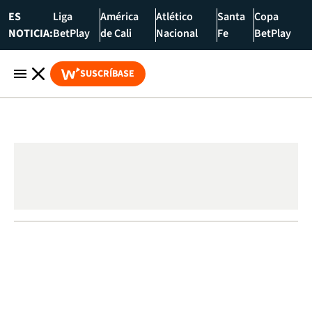
ES
Liga
América
Atlético
Santa
Copa
NOTICIA:
BetPlay
de Cali
Nacional
Fe
BetPlay
SUSCRÍBASE