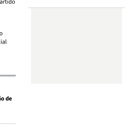
partido
po
ial
ño de