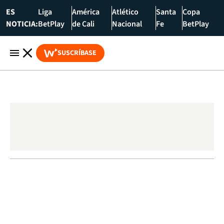
ES
Liga
América
Atlético
Santa
Copa
NOTICIA:
BetPlay
de Cali
Nacional
Fe
BetPlay
SUSCRÍBASE