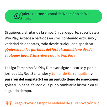
Quiero unirme al canal de WhatsApp de Win
Sports
Si quieres disfrutar de la emoción del deporte, suscríbete a
Win Play. Accede a partidos en vivo, contenido exclusivo y
variedad de deportes, todo desde cualquier dispositivo.
¿Quieres ver los partidos del fútbol colombiano desde
cualquier lugar? Suscríbete aquí a Win Play
La Liga Femenina BetPlay Dimayor sigue su curso y, por la
jornada 11, Real Santander y
Junior de Barranquilla
no
pasaron del empate 1-1 en un partido lleno de emociones
,
goles y un penal fallado que pudo cambiar la historia en el
segundo tiempo.
Ⓜ️😲 Diego Novoa destapó la realidad de su renovación y lo