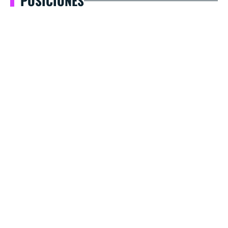
POSICIONES