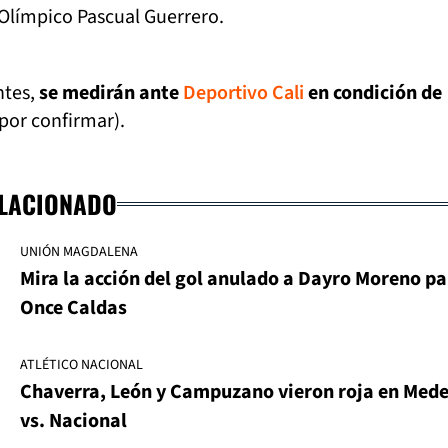
 Olímpico Pascual Guerrero.
ntes,
se medirán ante
Deportivo Cali
en condición de
por confirmar).
ELACIONADO
UNIÓN MAGDALENA
Mira la acción del gol anulado a Dayro Moreno pa
Once Caldas
ATLÉTICO NACIONAL
Chaverra, León y Campuzano vieron roja en Mede
vs. Nacional