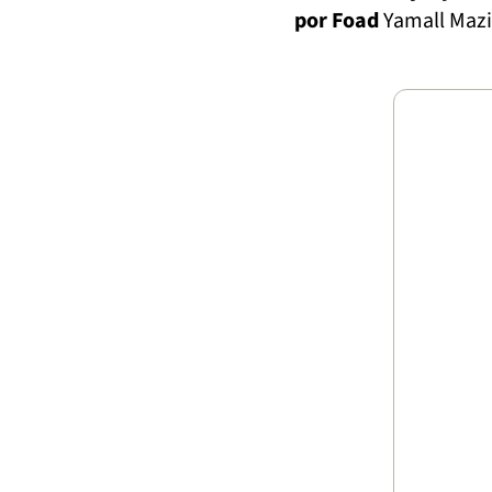
por Foad
Yamall Mazir