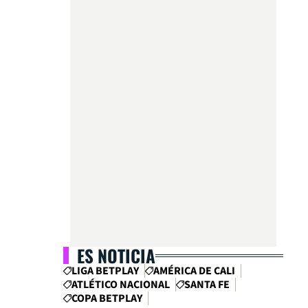
ES NOTICIA
LIGA BETPLAY
AMÉRICA DE CALI
ATLÉTICO NACIONAL
SANTA FE
COPA BETPLAY