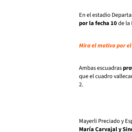
En el estadio Depart
por la fecha 10
de la
Mira el motivo por e
Ambas escuadras
pro
que el cuadro valleca
2.
Mayerli Preciado y Es
María Carvajal y Sin