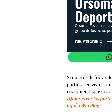
Orsoma
Deport
Orsomarso, con este vit
grupo de los ocho: po
POR: WIN SPORTS
Si quieres disfrutar 
partidos en vivo, con
cualquier dispositivo.
¿Quieres ver los part
aquí a Win Play