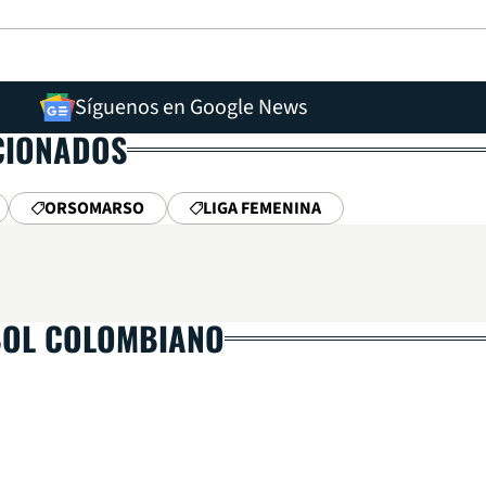
Síguenos en Google News
CIONADOS
ORSOMARSO
LIGA FEMENINA
BOL COLOMBIANO