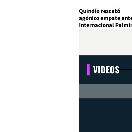
Quindío rescató
agónico empate ant
Internacional Palmi
VIDEOS