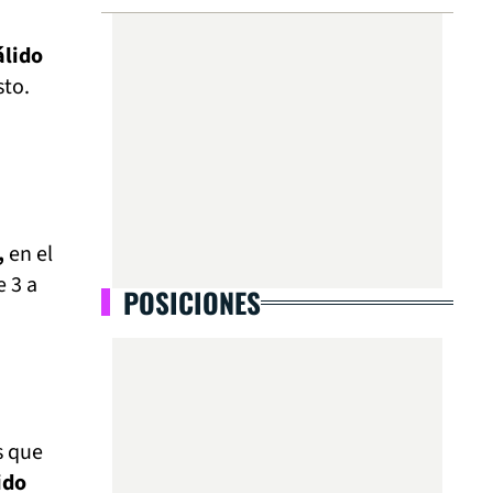
álido
sto.
,
en el
e 3 a
POSICIONES
s que
ido