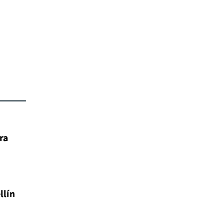
ra
llín