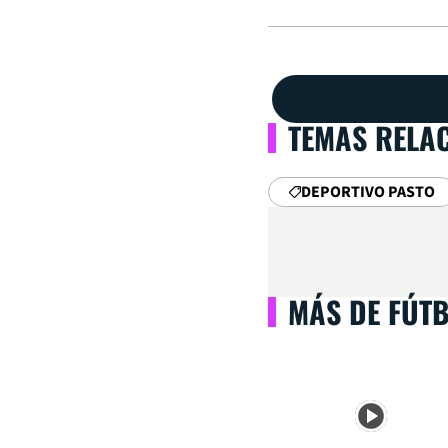
TEMAS RELA
DEPORTIVO PASTO
MÁS DE FÚT