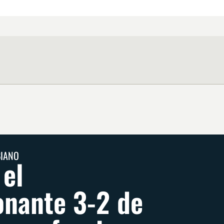
BIANO
 el
nante 3-2 de