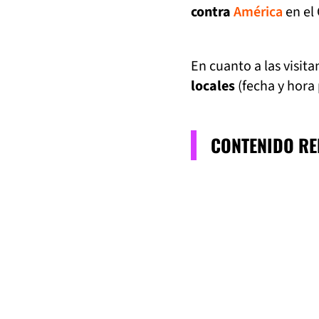
contra
América
en el
En cuanto a las visita
locales
(fecha y hora 
CONTENIDO R