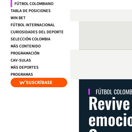
FÚTBOL COLOMBIANO
TABLA DE POSICIONES
WIN BET
FÚTBOL INTERNACIONAL
CURIOSIDADES DEL DEPORTE
SELECCIÓN COLOMBIA
MÁS CONTENIDO
PROGRAMACIÓN
CAV-SULAS
MÁS DEPORTES
PROGRAMAS
SUSCRÍBASE
FÚTBOL COLOM
Revive
emocio