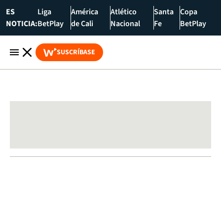
ES
Liga
América
Atlético
Santa
Copa
NOTICIA:
BetPlay
de Cali
Nacional
Fe
BetPlay
SUSCRÍBASE