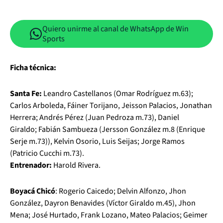
Quiero unirme al canal de WhatsApp de Win
Sports
Ficha técnica:
Santa Fe:
Leandro Castellanos (Omar Rodríguez m.63);
Carlos Arboleda, Fáiner Torijano, Jeisson Palacios, Jonathan
Herrera; Andrés Pérez (Juan Pedroza m.73), Daniel
Giraldo; Fabián Sambueza (Jersson González m.8 (Enrique
Serje m.73)), Kelvin Osorio, Luis Seijas; Jorge Ramos
(Patricio Cucchi m.73).
Entrenador:
Harold Rivera.
Boyacá Chicó
: Rogerio Caicedo; Delvin Alfonzo, Jhon
González, Dayron Benavides (Víctor Giraldo m.45), Jhon
Mena; José Hurtado, Frank Lozano, Mateo Palacios; Geimer