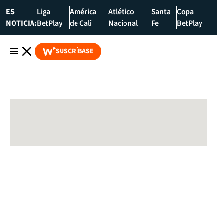
ES
Liga
América
Atlético
Santa
Copa
NOTICIA:
BetPlay
de Cali
Nacional
Fe
BetPlay
SUSCRÍBASE