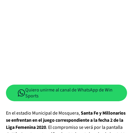
Quiero unirme al canal de WhatsApp de Win
Sports
En el estadio Municipal de Mosquera,
Santa Fe y Millonarios
se enfrentan en el juego correspondiente a la fecha 2 de la
Liga Femenina 2020
. El compromiso se verá por la pantalla