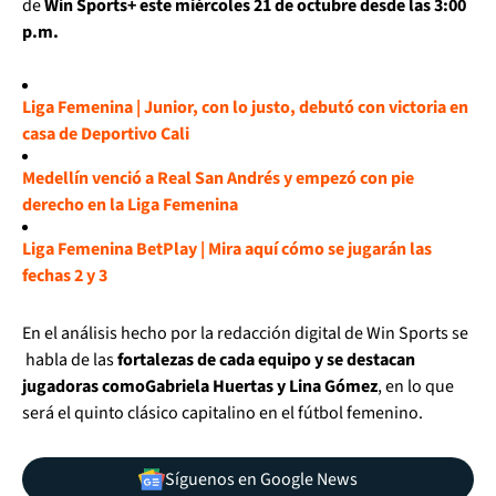
de
Win Sports+ este miércoles 21 de octubre desde las 3:00
p.m.
Liga Femenina | Junior, con lo justo, debutó con victoria en
casa de Deportivo Cali
Medellín venció a Real San Andrés y empezó con pie
derecho en la Liga Femenina
Liga Femenina BetPlay | Mira aquí cómo se jugarán las
fechas 2 y 3
En el análisis hecho por la redacción digital de Win Sports se
habla de las
fortalezas de cada equipo y se destacan
jugadoras como
Gabriela Huertas y Lina Gómez
, en lo que
será el quinto clásico capitalino en el fútbol femenino.
Síguenos en Google News