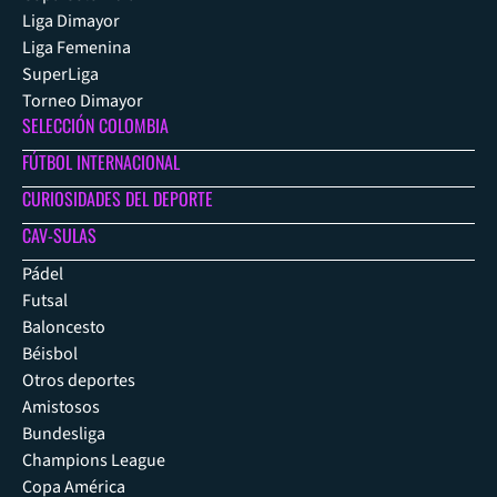
Liga Dimayor
Liga Femenina
SuperLiga
Torneo Dimayor
SELECCIÓN COLOMBIA
FÚTBOL INTERNACIONAL
CURIOSIDADES DEL DEPORTE
CAV-SULAS
Pádel
Futsal
Baloncesto
Béisbol
Otros deportes
Amistosos
Bundesliga
Champions League
Copa América