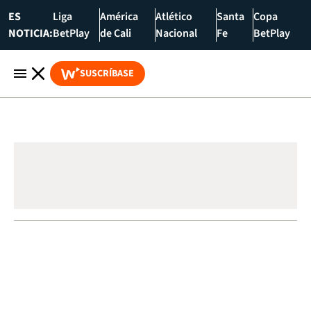
ES
Liga
América
Atlético
Santa
Copa
NOTICIA:
BetPlay
de Cali
Nacional
Fe
BetPlay
SUSCRÍBASE