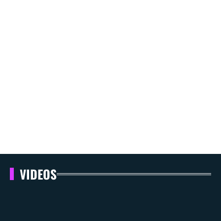
VIDEOS