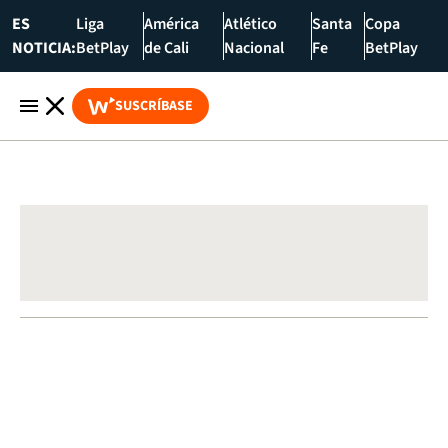
ES
Liga
América
Atlético
Santa
Copa
NOTICIA:
BetPlay
de Cali
Nacional
Fe
BetPlay
SUSCRÍBASE