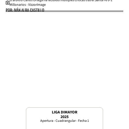
El árbitro Carlos Ortega ha recibido múltiples críticas tras el Santa Fe 0-1
Millonarios - VizzorImage
POR: IVÁN ALBA CASTILLO
LIGA DIMAYOR
2025
Apertura - Cuadrangular - Fecha 1