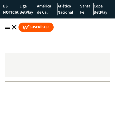
ES
Liga
América
Atlético
Santa
Copa
NOTICIA:
BetPlay
de Cali
Nacional
Fe
BetPlay
SUSCRÍBASE