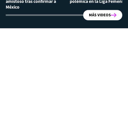
amistoso tras confirmar a
polémica en la Liga Femenina
México
MÁS VIDEOS