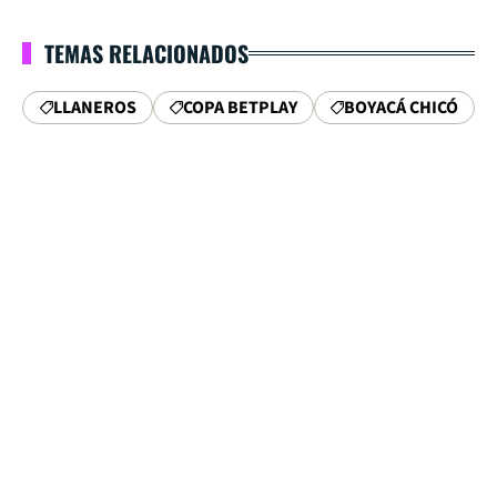
TEMAS RELACIONADOS
LLANEROS
COPA BETPLAY
BOYACÁ CHICÓ