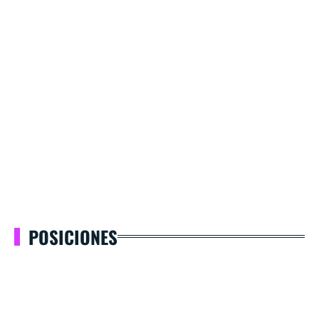
POSICIONES