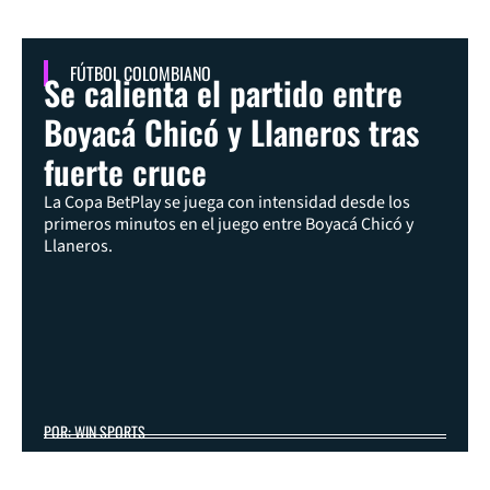
FÚTBOL COLOMBIANO
Se calienta el partido entre
Boyacá Chicó y Llaneros tras
fuerte cruce
La Copa BetPlay se juega con intensidad desde los
primeros minutos en el juego entre Boyacá Chicó y
Llaneros.
POR: WIN SPORTS