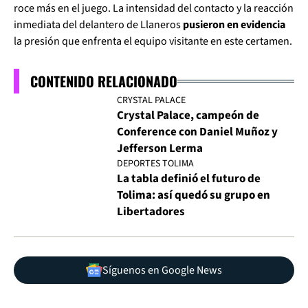
roce más en el juego. La intensidad del contacto y la reacción
inmediata del delantero de Llaneros
pusieron en evidencia
la presión que enfrenta el equipo visitante en este certamen.
CONTENIDO RELACIONADO
CRYSTAL PALACE
Crystal Palace, campeón de
Conference con Daniel Muñoz y
Jefferson Lerma
DEPORTES TOLIMA
La tabla definió el futuro de
Tolima: así quedó su grupo en
Libertadores
Síguenos en Google News