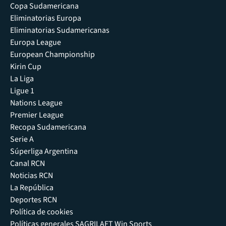
Copa Sudamericana
Eliminatorias Europa
Eliminatorias Sudamericanas
Europa League
European Championship
Kirin Cup
La Liga
Ligue 1
Nations League
Premier League
Recopa Sudamericana
Serie A
Súperliga Argentina
Canal RCN
Noticias RCN
La República
Deportes RCN
Política de cookies
Políticas generales SAGRILAFT Win Sports