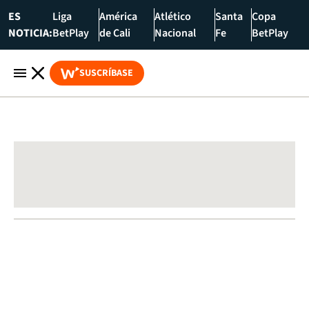
ES
Liga
América
Atlético
Santa
Copa
NOTICIA:
BetPlay
de Cali
Nacional
Fe
BetPlay
SUSCRÍBASE