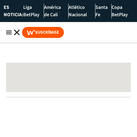
ES
Liga
América
Atlético
Santa
Copa
NOTICIA:
BetPlay
de Cali
Nacional
Fe
BetPlay
SUSCRÍBASE