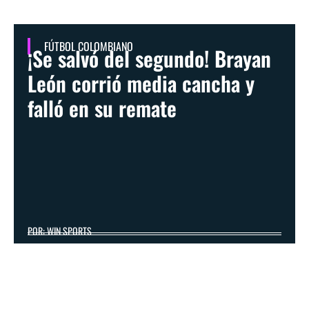
FÚTBOL COLOMBIANO
¡Se salvó del segundo! Brayan
León corrió media cancha y
falló en su remate
POR: WIN SPORTS