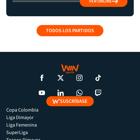
VER ONLINE
TODOS LOS PARTIDOS
SUSCRÍBASE
Copa Colombia
Liga Dimayor
Liga Femenina
SuperLiga