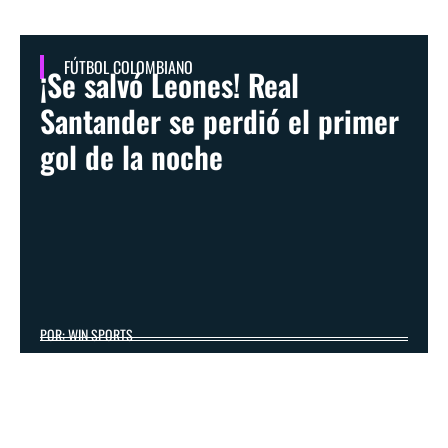
FÚTBOL COLOMBIANO
¡Se salvó Leones! Real
Santander se perdió el primer
gol de la noche
POR: WIN SPORTS