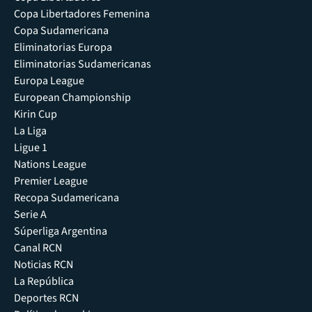
Copa Libertadores Femenina
Copa Sudamericana
Eliminatorias Europa
Eliminatorias Sudamericanas
Europa League
European Championship
Kirin Cup
La Liga
Ligue 1
Nations League
Premier League
Recopa Sudamericana
Serie A
Súperliga Argentina
Canal RCN
Noticias RCN
La República
Deportes RCN