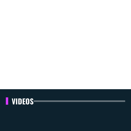
VIDEOS