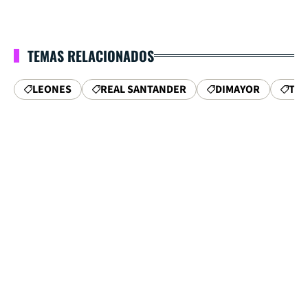
TEMAS RELACIONADOS
LEONES
REAL SANTANDER
DIMAYOR
TOR