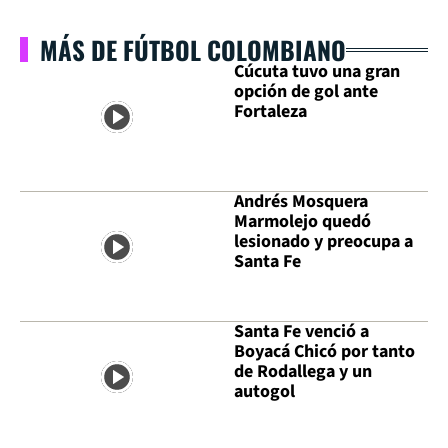
MÁS DE FÚTBOL COLOMBIANO
Cúcuta tuvo una gran
opción de gol ante
Fortaleza
Andrés Mosquera
Marmolejo quedó
lesionado y preocupa a
Santa Fe
Santa Fe venció a
Boyacá Chicó por tanto
de Rodallega y un
autogol