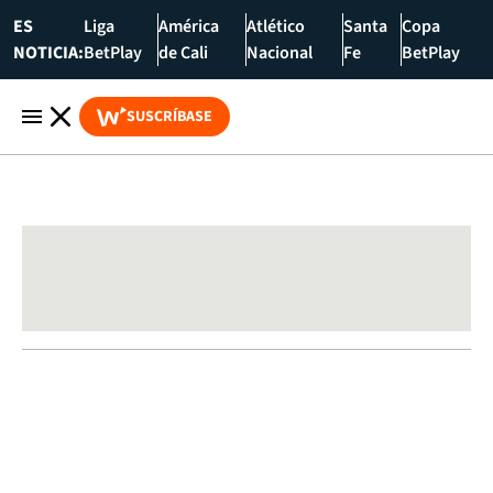
ES
Liga
América
Atlético
Santa
Copa
NOTICIA:
BetPlay
de Cali
Nacional
Fe
BetPlay
SUSCRÍBASE