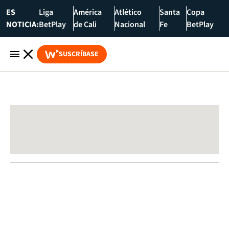
ES
Liga
América
Atlético
Santa
Copa
NOTICIA:
BetPlay
de Cali
Nacional
Fe
BetPlay
SUSCRÍBASE