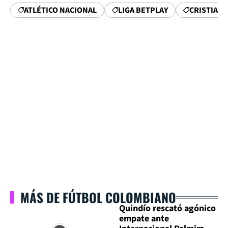
ATLÉTICO NACIONAL
LIGA BETPLAY
CRISTIAN 
MÁS DE FÚTBOL COLOMBIANO
Quindío rescató agónico
empate ante