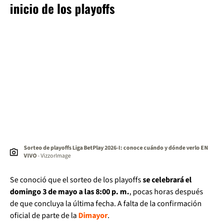
inicio de los playoffs
Sorteo de playoffs Liga BetPlay 2026-I: conoce cuándo y dónde verlo EN
VIVO
- VizzorImage
Se conoció que el sorteo de los playoffs
se celebrará el
domingo 3 de mayo a las 8:00 p. m.
, pocas horas después
de que concluya la última fecha. A falta de la confirmación
oficial de parte de la
Dimayor
.