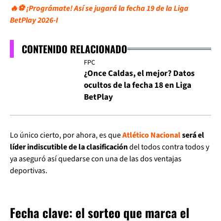
🔥⚽ ¡Prográmate! Así se jugará la fecha 19 de la Liga
BetPlay 2026-I
CONTENIDO RELACIONADO
FPC
¿Once Caldas, el mejor? Datos
ocultos de la fecha 18 en Liga
BetPlay
Lo único cierto, por ahora, es que
Atlético Nacional
será el
líder indiscutible de la clasificación
del todos contra todos y
ya aseguró así quedarse con una de las dos ventajas
deportivas.
Fecha clave: el sorteo que marca el