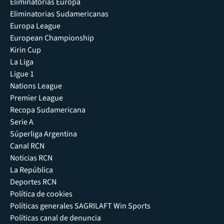
Eliminatorias Europa
Eliminatorias Sudamericanas
Europa League
European Championship
Kirin Cup
La Liga
Ligue 1
Nations League
Premier League
Recopa Sudamericana
Serie A
Súperliga Argentina
Canal RCN
Noticias RCN
La República
Deportes RCN
Política de cookies
Políticas generales SAGRILAFT Win Sports
Políticas canal de denuncia