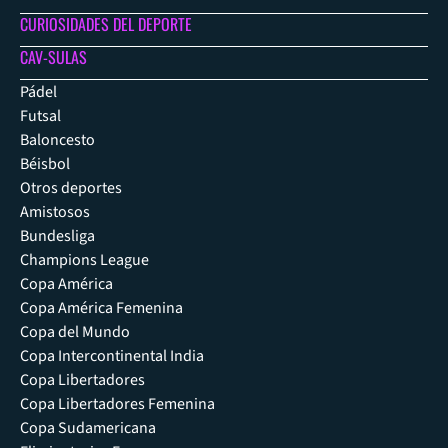
CURIOSIDADES DEL DEPORTE
CAV-SULAS
Pádel
Futsal
Baloncesto
Béisbol
Otros deportes
Amistosos
Bundesliga
Champions League
Copa América
Copa América Femenina
Copa del Mundo
Copa Intercontinental India
Copa Libertadores
Copa Libertadores Femenina
Copa Sudamericana