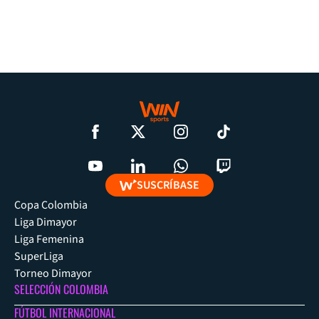
SUSCRÍBASE
Copa Colombia
Liga Dimayor
Liga Femenina
SuperLiga
Torneo Dimayor
SELECCIÓN COLOMBIA
FÚTBOL INTERNACIONAL