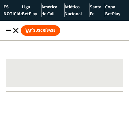
ES
Liga
América
Atlético
Santa
Copa
NOTICIA:
BetPlay
de Cali
Nacional
Fe
BetPlay
SUSCRÍBASE