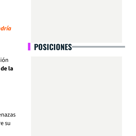
ndría
POSICIONES
ción
 de la
enazas
re su