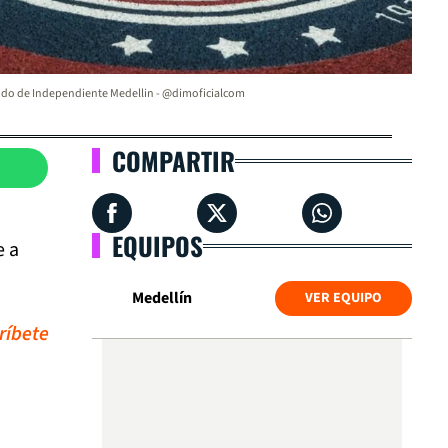
do de Independiente Medellin - @dimoficialcom
COMPARTIR
EQUIPOS
e a
Medellín
VER EQUIPO
ríbete