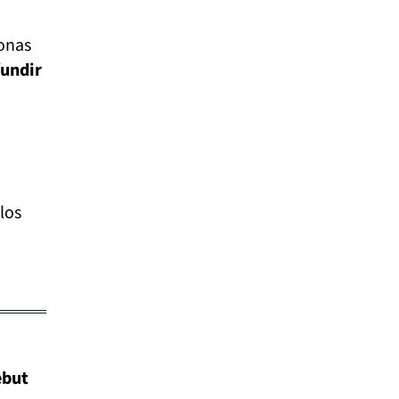
sonas
fundir
los
ebut