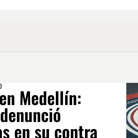
O
en Medellín:
 denunció
s en su contra