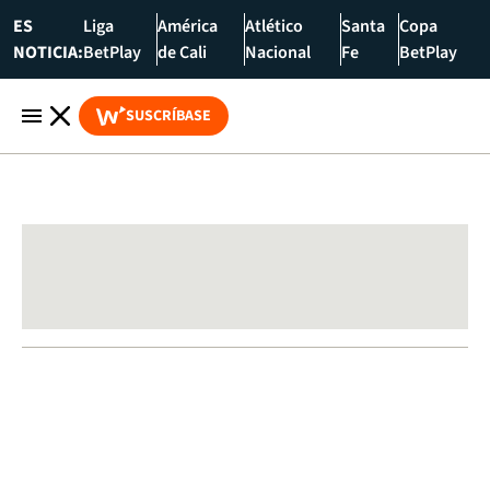
ES
Liga
América
Atlético
Santa
Copa
NOTICIA:
BetPlay
de Cali
Nacional
Fe
BetPlay
SUSCRÍBASE