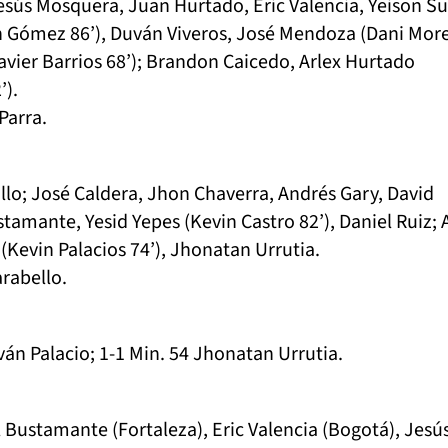
esús Mosquera, Juan Hurtado, Eric Valencia, Yeison Su
th Gómez 86’), Duván Viveros, José Mendoza (Dani Mor
Javier Barrios 68’); Brandon Caicedo, Arlex Hurtado
’).
Parra.
llo; José Caldera, Jhon Chaverra, Andrés Gary, David
amante, Yesid Yepes (Kevin Castro 82’), Daniel Ruiz; 
(Kevin Palacios 74’), Jhonatan Urrutia.
rabello.
ván Palacio; 1-1 Min. 54 Jhonatan Urrutia.
 Bustamante (Fortaleza), Eric Valencia (Bogotá), Jesú