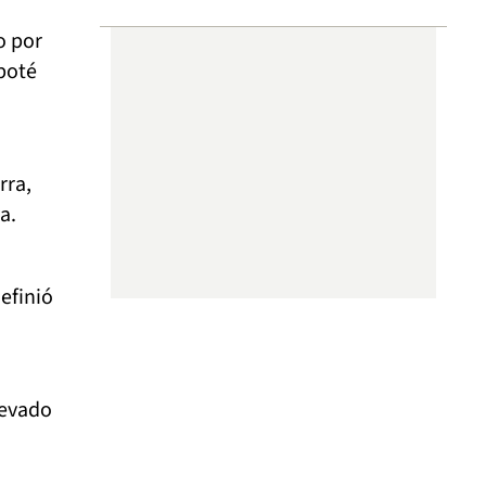
o por
eboté
rra,
a.
efinió
levado