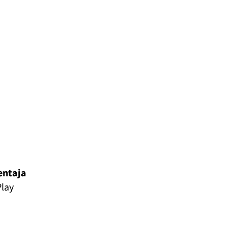
entaja
lay