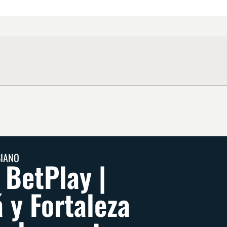
BIANO
 BetPlay |
 y Fortaleza