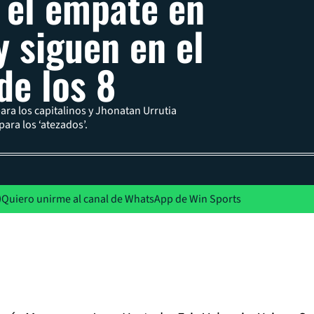
 el empate en
y siguen en el
de los 8
ara los capitalinos y Jhonatan Urrutia
para los ‘atezados’.
Quiero unirme al canal de WhatsApp de Win Sports