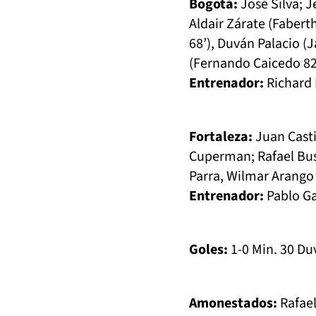
Bogotá:
José Silva; J
Aldair Zárate (Faber
68’), Duván Palacio (
(Fernando Caicedo 82
Entrenador:
Richard 
Fortaleza:
Juan Casti
Cuperman; Rafael Bust
Parra, Wilmar Arango 
Entrenador:
Pablo Ga
Goles:
1-0 Min. 30 Du
Amonestados:
Rafael