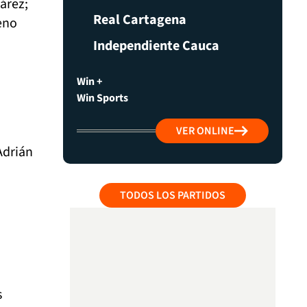
árez;
Real Cartagena
eno
Independiente Cauca
Win +
Win Sports
VER ONLINE
Adrián
TODOS LOS PARTIDOS
s