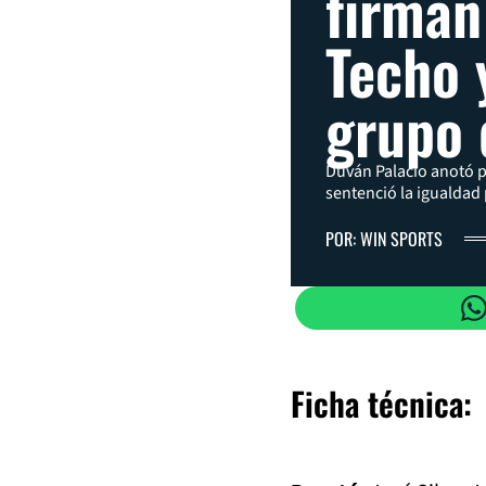
firman
Techo 
grupo 
Duván Palacio anotó p
sentenció la igualdad 
POR: WIN SPORTS
Ficha técnica: