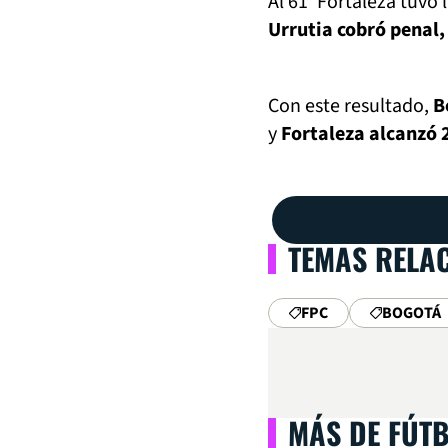
Al 61’ Fortaleza tuvo
Urrutia cobró penal,
Con este resultado,
B
y
Fortaleza alcanzó 
TEMAS RELA
FPC
BOGOTÁ
MÁS DE FÚT