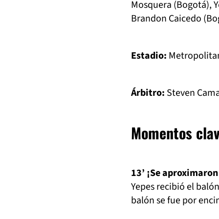
Mosquera (Bogotá), Ye
Brandon Caicedo (Bo
Estadio:
Metropolita
Árbitro:
Steven Cama
Momentos clav
13’ ¡Se aproximaron 
Yepes recibió el baló
balón se fue por enci