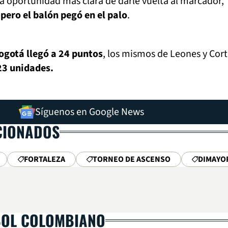
 la oportunidad más clara de darle vuelta al marcador,
 pero el balón pegó en el palo
.
ogotá llegó a 24 puntos
, los mismos de Leones y Cort
23 unidades.
Síguenos en Google News
CIONADOS
FORTALEZA
TORNEO DE ASCENSO
DIMAYO
BOL COLOMBIANO