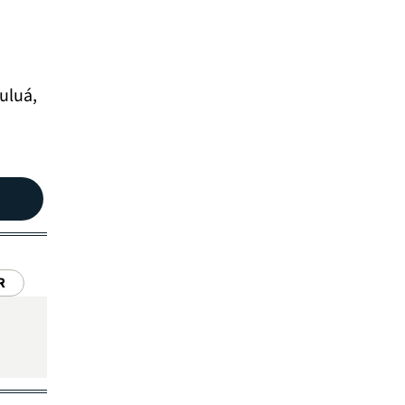
uluá,
R