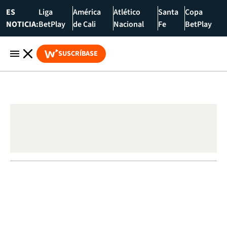
ES
Liga
América
Atlético
Santa
Copa
NOTICIA:
BetPlay
de Cali
Nacional
Fe
BetPlay
SUSCRÍBASE