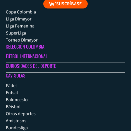
SUSCRÍBASE
Copa Colombia
Liga Dimayor
Liga Femenina
SuperLiga
Torneo Dimayor
SELECCIÓN COLOMBIA
FÚTBOL INTERNACIONAL
CURIOSIDADES DEL DEPORTE
CAV-SULAS
Pádel
Futsal
Baloncesto
Béisbol
Otros deportes
Amistosos
Bundesliga