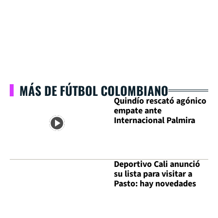
MÁS DE FÚTBOL COLOMBIANO
Quindío rescató agónico
empate ante
Internacional Palmira
Deportivo Cali anunció
su lista para visitar a
Pasto: hay novedades