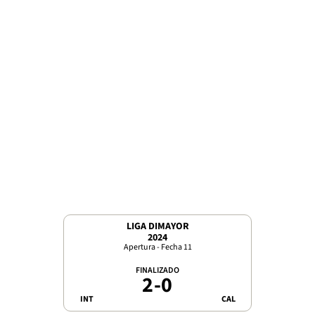
LIGA DIMAYOR
2024
Apertura - Fecha 11
FINALIZADO
2
-
0
INT
CAL