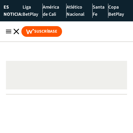
ES
Liga
América
Atlético
Santa
Copa
NOTICIA:
BetPlay
de Cali
Nacional
Fe
BetPlay
SUSCRÍBASE