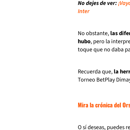
No dejes de ver:
¡Vay
Inter
No obstante,
las dife
hubo
, pero la interp
toque que no daba p
Recuerda que,
la her
Torneo BetPlay Dimay
Mira la crónica del Or
O sí deseas, puedes r