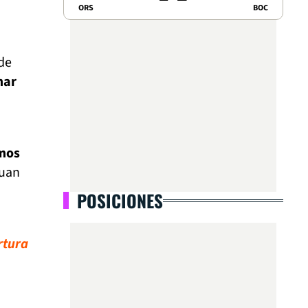
ORS
BOC
 de
mar
amos
Juan
POSICIONES
rtura