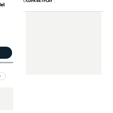
COPA BETPLAY
del
O