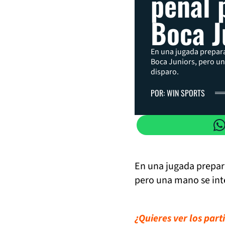
penal 
Boca J
En una jugada prepar
Boca Juniors, pero un
disparo.
POR: WIN SPORTS
En una jugada prepa
pero una mano se inte
¿Quieres ver los par