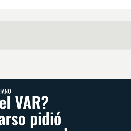
BIANO
el VAR?
rso pidió