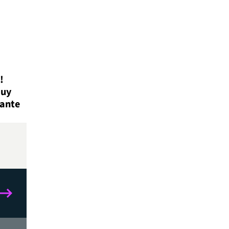
!
muy
 ante