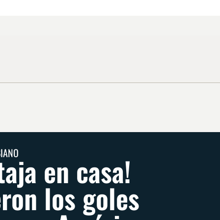
BIANO
aja en casa!
eron los goles