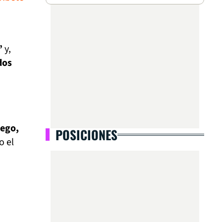
’
y,
dos
s.
uego,
POSICIONES
o el