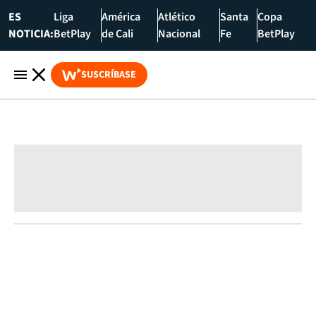
ES
Liga
América
Atlético
Santa
Copa
NOTICIA:
BetPlay
de Cali
Nacional
Fe
BetPlay
SUSCRÍBASE